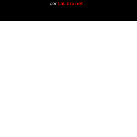
por
LaLibre.net