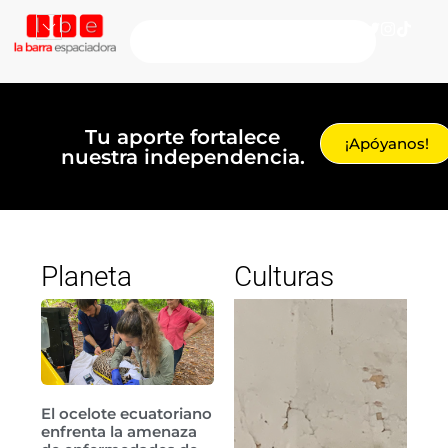
Tu aporte fortalece
¡Apóyanos!
nuestra independencia.
Planeta
Culturas
El ocelote ecuatoriano
enfrenta la amenaza