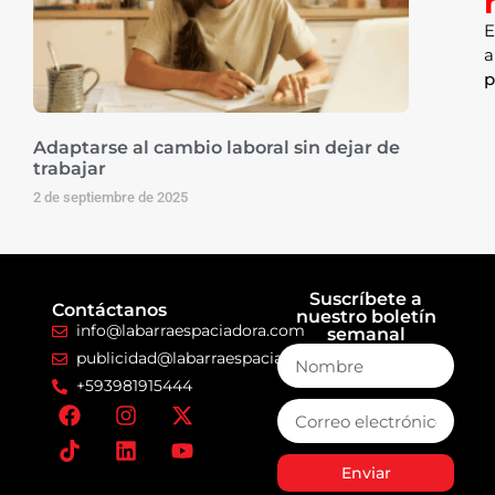
E
a
p
Adaptarse al cambio laboral sin dejar de
trabajar
2 de septiembre de 2025
Suscríbete a
Contáctanos
nuestro boletín
info@labarraespaciadora.com
semanal
publicidad@labarraespaciadora.com
+593981915444
Enviar