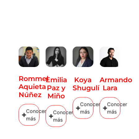
Rommel
Emilia
Koya
Armando
Aquieta
Paz y
Shugulí
Lara
Núñez
Miño
Conocer
Conocer
Conocer
más
más
Conocer
más
más