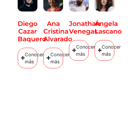
Diego
Ana
Jonathan
Ángela
Cazar
Cristina
Venegas
Lascano
Baquero
Alvarado
Conocer
Conocer
más
más
Conocer
Conocer
más
más