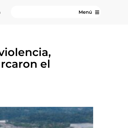
n
Menú
iolencia,
arcaron el