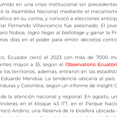
umido en una crisis institucional sin precedente
vió la Asamblea Nacional mediante el mecanism
olítico en su contra, y convocó a elecciones antic
ial Fernando Villavicencio fue asesinado. El jov
ro Noboa, logró llegar al
ballotage
y ganar la P
mos días en el poder para emitir decretos controv
ico, Ecuador cerró el 2023 con más de 7000 mu
antes mayor a 35, según el
Observatorio Ecuato
 los territorios, además, entraron en las estadís
án Eduardo Mendúa. La tendencia ubicaría al país
onduras y Colombia, según un informe de Insight 
o de la atención nacional y regional. En agosto, 
troleras en el bloque 43 ITT, en el Parque Naci
ocó Andino, una Reserva de la biosfera ubicada d