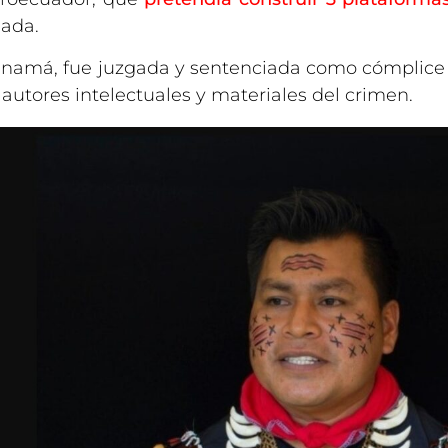
mada.
namá, fue juzgada y sentenciada como cómplice 
 autores intelectuales y materiales del crimen.