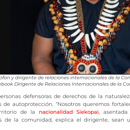
ofan y dirigente de relaciones internacionales de la Co
book Dirigente de Relaciones Internacionales de la Co
 personas defensoras de derechos de la naturale
e autoprotección. “Nosotros queremos fortalece
rritorio de la
nacionalidad Siekopai
, asentada
 de la comunidad, explica el dirigente, sean 