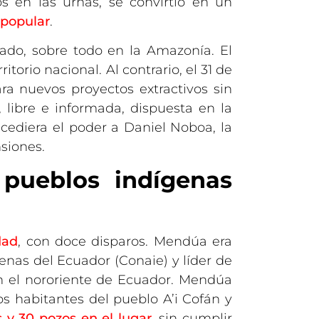
s en las urnas, se convirtió en un
 popular
.
zado, sobre todo en la Amazonía. El
orio nacional. Al contrario, el 31 de
ra nuevos proyectos extractivos sin
 libre e informada, dispuesta en la
cediera el poder a Daniel Noboa, la
siones.
 pueblos indígenas
dad
, con doce disparos. Mendúa era
enas del Ecuador (Conaie) y líder de
en el nororiente de Ecuador. Mendúa
os habitantes del pueblo A’i Cofán y
s y 30 pozos en el lugar
, sin cumplir