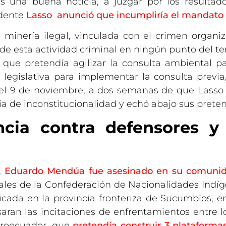
s una buena noticia, a juzgar por los resultado
idente
Lasso anunció que incumpliría el mandato
minería ilegal, vinculada con el crimen organi
 esta actividad criminal en ningún punto del territ
 que pretendía agilizar la consulta ambiental pa
legislativa para implementar la consulta previa,
 el 9 de noviembre, a dos semanas de que Lasso 
ia de inconstitucionalidad y echó abajo sus preten
encia contra defensores y
,
Eduardo Mendúa fue asesinado en su comuni
ales de la Confederación de Nacionalidades Indíg
cada en la provincia fronteriza de Sucumbíos, 
aran las incitaciones de enfrentamientos entre l
etroecuador, que
pretendía construir 3 plataforma