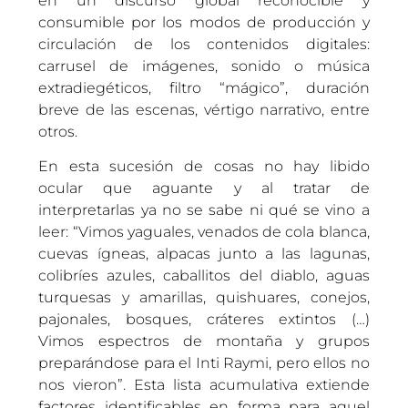
en un discurso global reconocible y
consumible por los modos de producción y
circulación de los contenidos digitales:
carrusel de imágenes, sonido o música
extradiegéticos, filtro “mágico”, duración
breve de las escenas, vértigo narrativo, entre
otros.
En esta sucesión de cosas no hay libido
ocular que aguante y al tratar de
interpretarlas ya no se sabe ni qué se vino a
leer: “Vimos yaguales, venados de cola blanca,
cuevas ígneas, alpacas junto a las lagunas,
colibríes azules, caballitos del diablo, aguas
turquesas y amarillas, quishuares, conejos,
pajonales, bosques, cráteres extintos (…)
Vimos espectros de montaña y grupos
preparándose para el Inti Raymi, pero ellos no
nos vieron”. Esta lista acumulativa extiende
factores identificables en forma para aquel