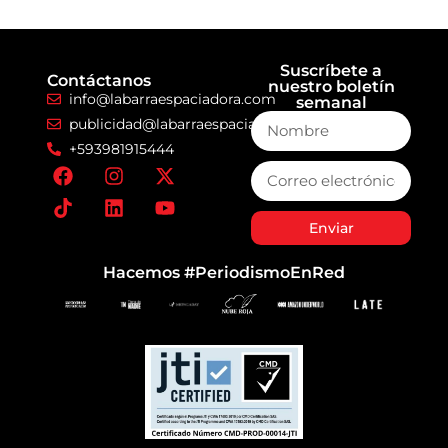
Suscríbete a
Contáctanos
nuestro boletín
info@labarraespaciadora.com
semanal
publicidad@labarraespaciadora.com
+593981915444
Enviar
Hacemos #PeriodismoEnRed