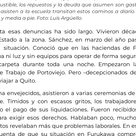
bustible, los repuestos y la deuda que asumen son ga
 asisten a la escuela transitan estos caminos a diario
media a pie. Foto: Luis Argüello.
ta esas denuncias ha sido largo. Vivieron déca
stado a la zona. Sánchez, en marzo del año pas
a situación. Conoció que en las haciendas de Fu
a ni luz y sin equipos para operar de forma segu
carpeta durante toda una noche. Empezaron la
de Trabajo de Portoviejo. Pero
–
decepcionados de 
iajar a Quito.
na envejecidos, asistieron a varias ceremonias d
e. Tímidos y con escasos gritos, los trabajado
o el pago de sus liquidaciones. Fueron recibido
ara exigir
esos derechos.
Hablaban poco, muchos 
latos revelaban más que problemas laborales. En es
cuenta
de
que su situación en Furukawa compr