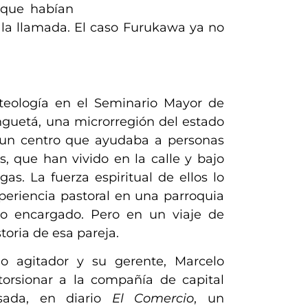
 que hab
ía
n
ó la llamada. El caso Furukawa ya no
y teología en el Seminario Mayor de
inguetá, una micro
r
región del estado
n un centro que ayudaba a personas
 que han vivido en la calle y bajo
s. La fuerza espiritual de ellos lo
eriencia pastoral en una parroquia
co encargado. Pero en un viaje de
oria de esa pareja.
mo agitador y su gerente,
Marcelo
orsionar a la compañía de capital
sada, en diario
El Comercio
, un