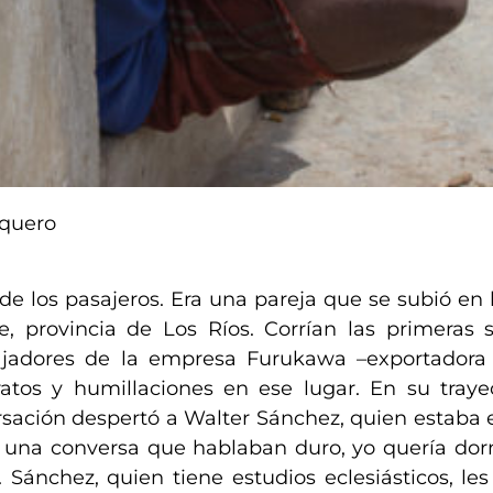
aquero
e los pasajeros. Era una pareja que se subió en 
Fe, provincia de Los Ríos. Corrían las primera
ajadores de la empresa Furukawa –exportadora 
atos y humillaciones en ese lugar. En su traye
rsación despertó a W
a
lter Sánchez, quien estaba
a una conversa que hablaban duro, yo quería dor
. Sánchez, quien tiene estudios eclesiásticos, le