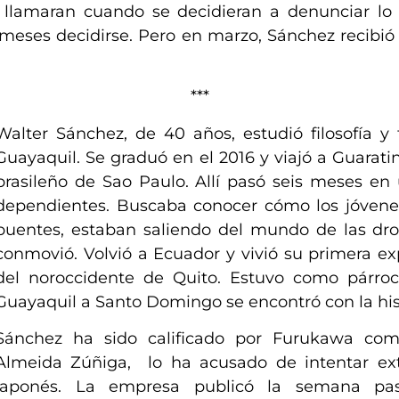
o llamaran cuando se decid
ier
an a denunciar lo
s meses decidirse. Pero en marzo, Sánchez recibi
***
W
a
lter Sánchez, de 40 años, estudió filosofía 
Guayaquil. Se graduó en el 2016 y viajó a Guarat
brasileño de Sao Paulo. Allí pasó seis meses e
dependientes. Buscaba conocer cómo los jóvenes,
puentes, estaban saliendo del mundo de las droga
conmovió. Volvió
a
Ecuador y
vivió
su primera exp
del noroccidente de Quito. Estuvo como párro
Guayaquil a Santo Domingo se encontró con la hist
Sánchez ha sido calificado por Furukawa co
Almeida Zúñiga,
lo ha acusado
de intentar
ext
japonés. La empresa publicó la semana pa