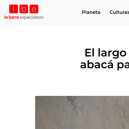
Planeta
Cultura
El larg
abacá par