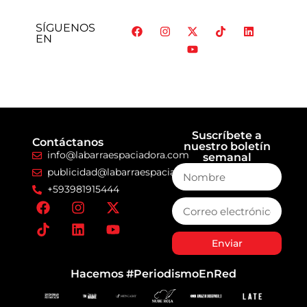
SÍGUENOS
EN
Suscríbete a
Contáctanos
nuestro boletín
info@labarraespaciadora.com
semanal
publicidad@labarraespaciadora.com
+593981915444
Enviar
Hacemos #PeriodismoEnRed