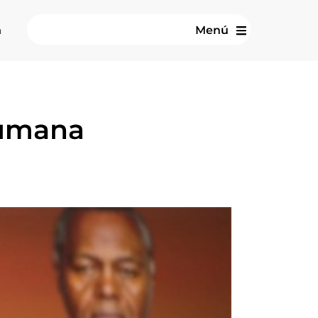
n
Menú
 humana