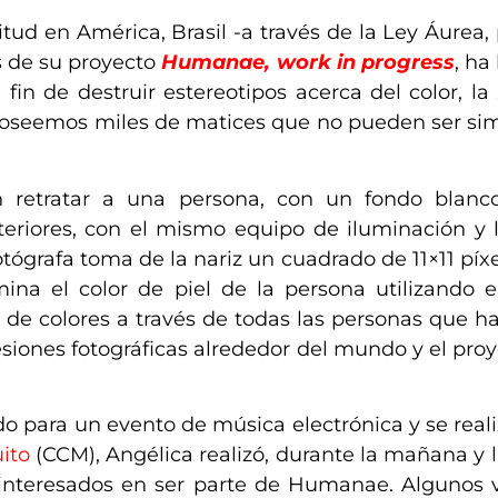
vitud en América, Brasil -a través de la Ley Áurea
s de su proyecto
Humanae, work in progress
, ha
l fin de destruir estereotipos acerca del color, la
seemos miles de matices que no pueden ser simpli
 retratar a una persona, con un fondo blanco
nteriores, con el mismo equipo de iluminación 
otógrafa toma de la nariz un cuadrado de 11×11 píxel
rmina el color de piel de la persona utilizando 
de colores a través de todas las personas que ha
esiones fotográficas alrededor del mundo y el pr
do para un evento de música electrónica y se reali
ito
(CCM),
Angélica realizó, durante la mañana y 
 interesados en ser parte de Humanae.
Algunos v