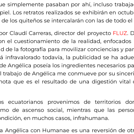
que simplemente pasaban por ahí, incluso trabaj
iel.
Los retratos realizados se exhibirán en oct
e los quiteños se intercalarán con las de todo e
por Claudí Carreras, director del proyecto
FLUZ
. 
con el cuestionamiento de la realidad, enfocados
d de la fotografía para movilizar conciencias y par
tá infravalorado todavía, la publicidad se ha ad
 de Angélica poseía los ingredientes necesarios p
l trabajo de Angélica me conmueve por su sinceri
e nota que es el resultado de una digestión vit
os ecuatorianos provenimos de territorios d
o de ascenso social, mientras que las perso
ondición, en muchos casos, infrahumana.
iza Angélica con Humanae es una reversión de ot