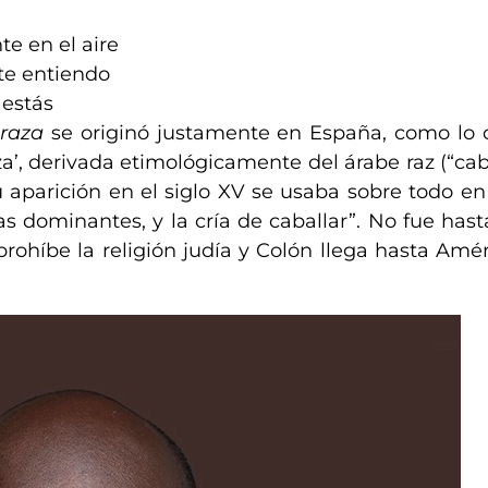
e en el aire
 te entiendo
 estás
raza
se originó justamente en España
, como lo
aza’, derivada etimológicamente del árabe raz (“cab
 su aparición en el siglo XV se usaba sobre todo e
as dominantes, y la cría de caballar”.
No fue hast
e prohíbe la religión judía y Colón llega hasta A