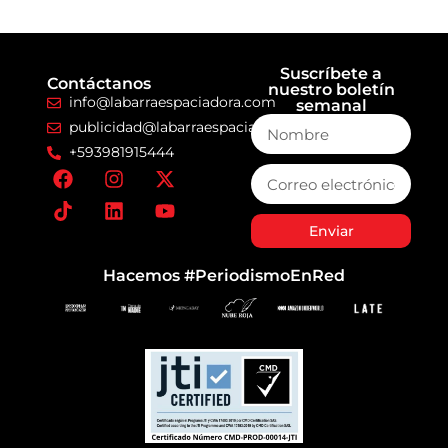
Suscríbete a
Contáctanos
nuestro boletín
info@labarraespaciadora.com
semanal
publicidad@labarraespaciadora.com
+593981915444
Enviar
Hacemos #PeriodismoEnRed