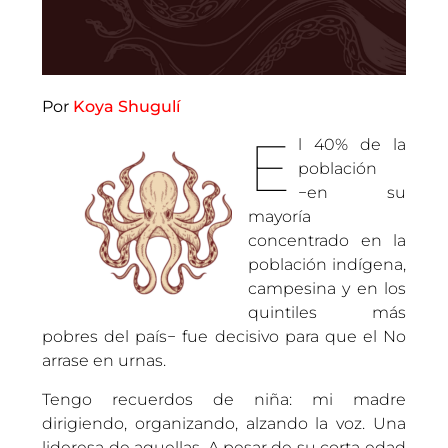
Por
Koya Shugulí
E
l 40% de la
población
−en su
mayoría
concentrado en la
población indígena,
campesina y en los
quintiles más
pobres del país− fue decisivo para que el No
arrase en urnas.
Tengo recuerdos de niña: mi madre
dirigiendo, organizando, alzando la voz. Una
lideresa de aquellas. A pesar de su corta edad