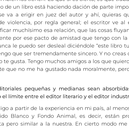
o de un libro está haciendo dación de parte impor
e va a erigir en juez del autor y ahí, quieras qu
e violencia, por regla general; el escritor ve al
nificar muchísimo esa relación, que las cosas flu
ente por ese pacto de amistad que tengo con la li
nca le puedo ser desleal diciéndole “este libro t
engo que ser tremendamente sincero. Y no creas q
no te gusta. Tengo muchos amigos a los que quiero
nte que no me ha gustado nada moralmente, pero
ditoriales pequeñas y medianas sean absorbidas
límite entre el editor literario y el editor industr
go a partir de la experiencia en mi país, al menos
do Blanco y Fondo Animal, es decir, están pro
inta pero similar a la nuestra. En cierto modo 