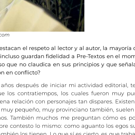
.com
stacan el respeto al lector y al autor, la mayoría 
incluso guardan fidelidad a Pre-Textos en el mo
oso que no claudica en sus principios y que señal
on en conflicto?
años después de iniciar mi actividad editorial, t
e los contratiempos, los cuales fueron muy pu
a relación con personajes tan dispares. Existen 
s muy pequeño, muy provinciano también, suelen e
oyanos. También muchos me preguntan cómo es po
empre contesto lo mismo: como aguanto los egos su
bién los tienen. Lo que sí es cierto, es que trab