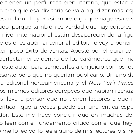
e tienen un perfil más bien literario, que están a
o creo que esa divisoria se va a agudizar más, e
arial que hay. Yo siempre digo que hago esa distin
ueo, porque también es verdad que hay editores 
a nivel internacional están desapareciendo la figu
e es el eslabón anterior al editor. Te voy a pone
n poco éxito de ventas. Aposté por él durante 
 perfectamente dentro de los parámetros que ma
ste autor para someterlos a un juicio con los lec
esante pero que no querían publicarlo. Un año de
a editorial norteamericana y el
New York Time
esos mismos editores europeos que habían rechaza
os lleva a pensar que no tienen lectores o que n
crítica –que a veces puede ser una crítica esp
ador. Esto me hace concluir que en muchas de 
o leen con el fundamento crítico con el que ha
 me lo leo yo, lo lee alguno de mis lectores, y si