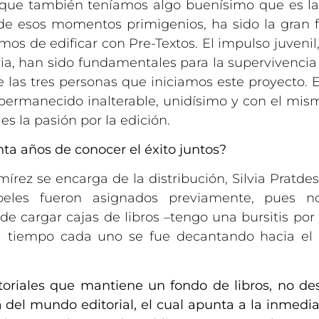
a que también teníamos algo buenísimo que es la 
sde esos momentos primigenios, ha sido la gran
tamos de edificar con Pre-Textos. El impulso juven
ia, han sido fundamentales para la supervivencia
de las tres personas que iniciamos este proyecto. E
a permanecido inalterable, unidísimo y con el 
 es la pasión por la edición.
nta años de conocer el éxito juntos?
amírez se encarga de la distribución, Silvia Pratde
peles fueron asignados previamente, pues n
de cargar cajas de libros –tengo una bursitis por
el tiempo cada uno se fue decantando hacia el
toriales que mantiene un fondo de libros, no des
ia del mundo editorial, el cual apunta a la inmedi