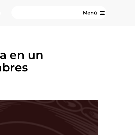
n
Menú
ha en un
bres