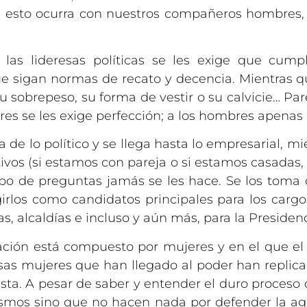
ue esto ocurra con nuestros compañeros hombres,
as lideresas políticas se les exige que cump
que sigan normas de recato y decencia. Mientra
 su sobrepeso, su forma de vestir o su calvicie… P
res se les exige perfección; a los hombres apenas 
 de lo político y se llega hasta lo empresarial, m
ivos (si estamos con pareja o si estamos casadas
tipo de preguntas jamás se les hace. Se los toma
los como candidatos principales para los cargo
s, alcaldías e incluso y aún más, para la Presidenc
ación está compuesto por mujeres y en el que el
casas mujeres que han llegado al poder han repli
ista. A pesar de saber y entender el duro proceso 
ismos sino que no hacen nada por defender la ag