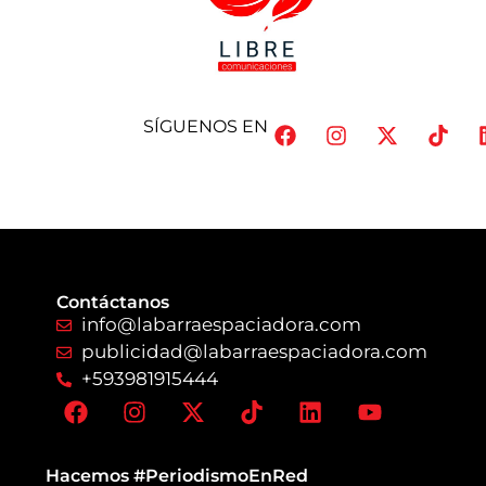
SÍGUENOS EN
Contáctanos
info@labarraespaciadora.com
publicidad@labarraespaciadora.com
+593981915444
Hacemos #PeriodismoEnRed