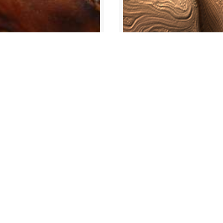
noviembre 4, 2013
octubre 
risa del chancho
Tinta Negra 28/10/201
Anterior
1
…
47
48
49
50
Siguiente
Suscríbete a nue