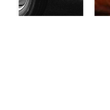
noviembre 11, 2013
Kamikaze al volante
La son
Contáctanos
info@labarraespaciadora.com