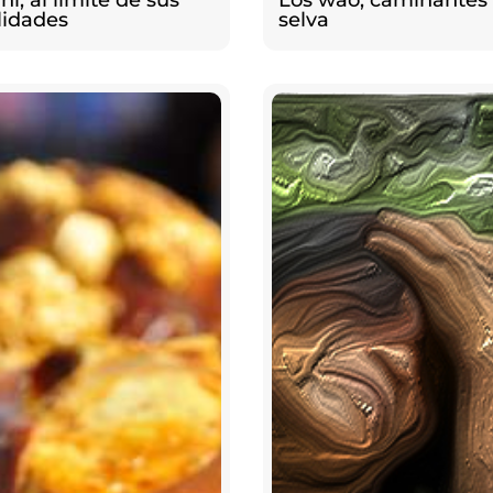
i, al límite de sus
Los wao, caminantes 
lidades
selva