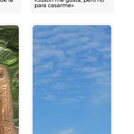
de la
«Justin me gusta, pero no
para casarme»