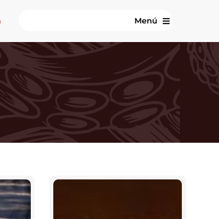
n
Menú