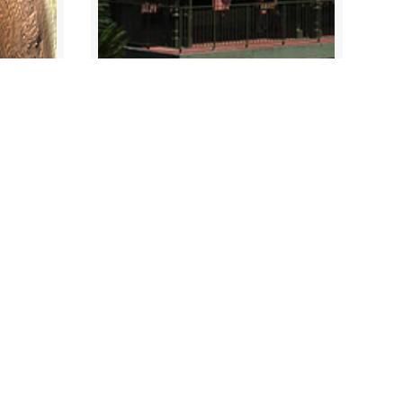
28, 2013
octubre 14, 2013
3
Disney World: Peajes y
peregrinos
stro boletín semanal