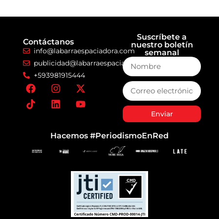
Suscríbete a
Contáctanos
nuestro boletín
info@labarraespaciadora.com
semanal
publicidad@labarraespaciadora.com
+593981915444
Enviar
Hacemos #PeriodismoEnRed