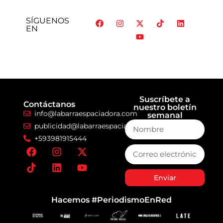
SÍGUENOS
EN
Suscríbete a
Contáctanos
nuestro boletín
info@labarraespaciadora.com
semanal
publicidad@labarraespaciadora.com
+593981915444
Enviar
Hacemos #PeriodismoEnRed